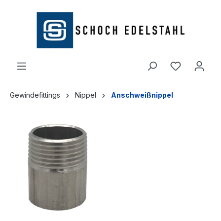
alt springen
Gewindefittings
Nippel
Anschweißnippel