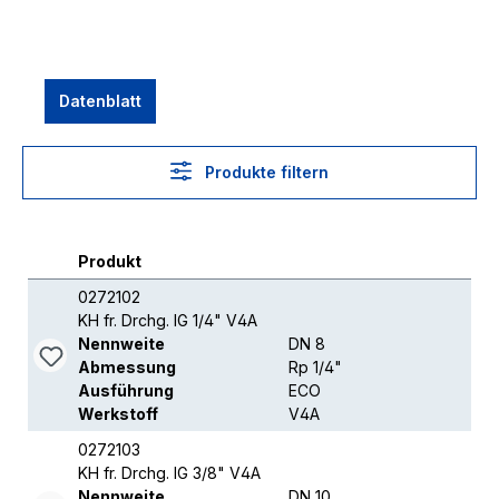
Datenblatt
Produkte filtern
Produkt
0272102
KH fr. Drchg. IG 1/4" V4A
Nennweite
DN 8
Abmessung
Rp 1/4"
Ausführung
ECO
Werkstoff
V4A
0272103
KH fr. Drchg. IG 3/8" V4A
Nennweite
DN 10