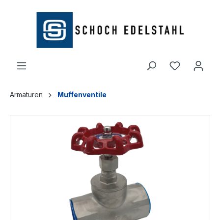
alt springen
Armaturen
Muffenventile