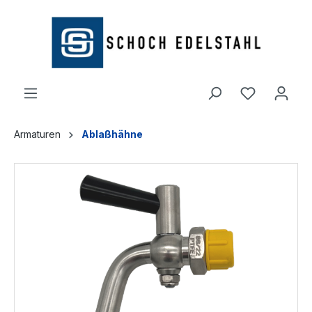
alt springen
Armaturen
Ablaßhähne