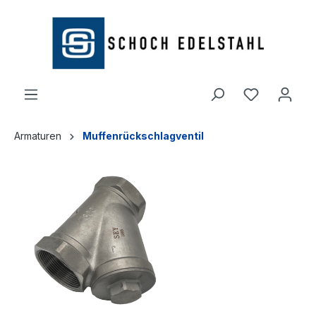
alt springen
Armaturen
Muffenrückschlagventil